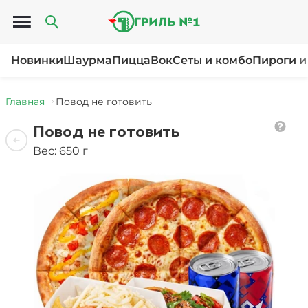
Открыть меню
Новинки
Шаурма
Пицца
Вок
Сеты и комбо
Пироги и
Главная
Повод не готовить
Повод не готовить
Вес: 650 г