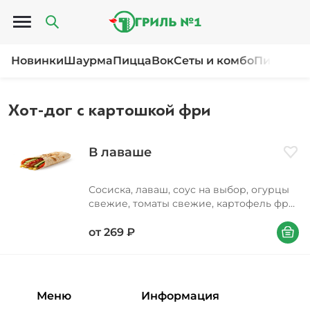
Открыть меню
Новинки
Шаурма
Пицца
Вок
Сеты и комбо
Пироги и
Хот-дог с картошкой фри
В лаваше
Доба
Сосиска, лаваш, соус на выбор, огурцы
свежие, томаты свежие, картофель фри,
горчица зернистая, кетчуп
В корзи
от
269
₽
Меню
Информация