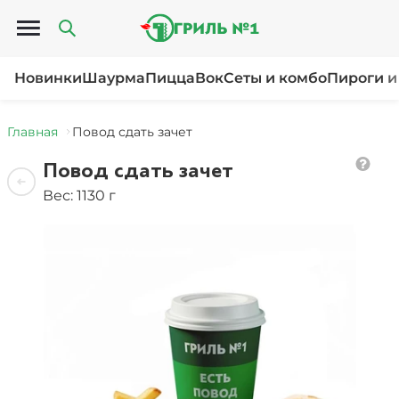
Открыть меню
Новинки
Шаурма
Пицца
Вок
Сеты и комбо
Пироги и
Главная
Повод сдать зачет
Повод сдать зачет
Вес: 1130 г