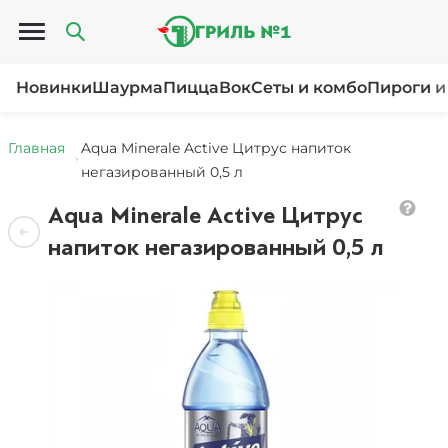
Открыть меню
Новинки
Шаурма
Пицца
Вок
Сеты и комбо
Пироги и
Главная
Aqua Minerale Active Цитрус напиток
негазированный 0,5 л
Aqua Minerale Active Цитрус
напиток негазированный 0,5 л