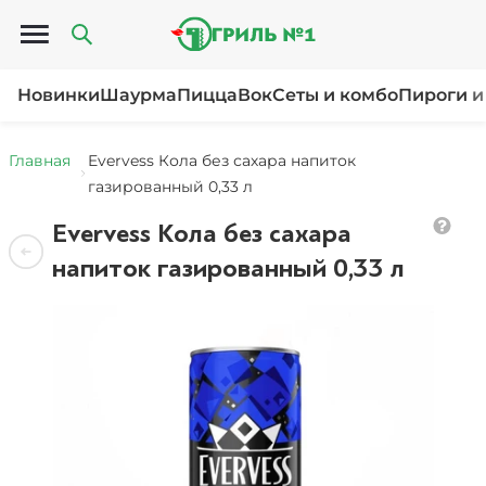
Открыть меню
Новинки
Шаурма
Пицца
Вок
Сеты и комбо
Пироги и
Главная
Evervess Кола без сахара напиток
газированный 0,33 л
Evervess Кола без сахара
напиток газированный 0,33 л