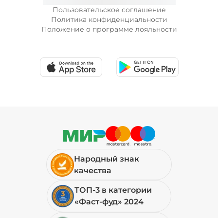
39 ₽
Пользовательское соглашение
Политика конфиденциальности
Положение о программе лояльности
Огурцы маринованные (10 г)
/
10
г
29 ₽
Перец болгарский запеченный
(20 г)
/
20
г
39 ₽
Народный знак
Перец халапеньо (15 г)
/
15
г
качества
ТОП-3 в категории
29 ₽
«Фаст-фуд» 2024