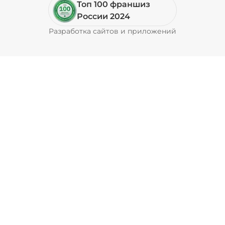
Топ 100 франшиз
Сосиска (75 г)
/
75
г
России 2024
Разработка сайтов и приложений
Pyrobyte
89 ₽
Соус гриль (20 г)
/
20
г
49 ₽
Соус фирменный (20 г)
/
20
г
29 ₽
Соус шрирача (20 г)
/
20
г