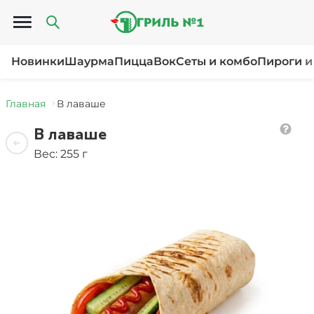
Открыть меню
Новинки
Шаурма
Пицца
Вок
Сеты и комбо
Пироги и
Главная
В лаваше
В лаваше
Вес: 255 г