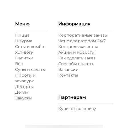
+ Лук красный (10 г)
/
10
г
19 ₽
Меню
Информация
Пицца
Корпоративные заказы
Шаурма
Чат с оператором 24/7
Горчица зернистая (10 г)
/
10
г
Сеты и комбо
Контроль качества
Хот-доги
Акции и новости
Напитки
Как сделать заказ
19 ₽
Вок
Способы оплаты
Супы и салаты
Вакансии
Пироги и
Контакты
Кетчуп (10 г)
/
10
г
хачапури
Десерты
Детям
29 ₽
Партнерам
Закуски
Купить франшизу
Лук карамелизированный (10 г)
/
10
г