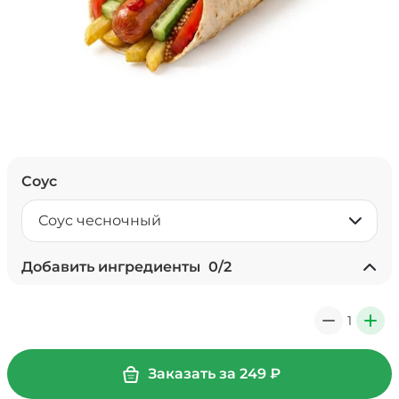
Соус
Соус чесночный
Добавить ингредиенты
0
/
2
Соус чеддер (20 г)
/
20
г
1
0
+
39 ₽
Заказать за
249
₽