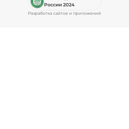
Пепперони (20 г)
/
16
г
России 2024
Разработка сайтов и приложений
Pyrobyte
49 ₽
Перец болгарский запеченный
(20 г)
/
18
г
39 ₽
Перец халапеньо (15 г)
/
15
г
29 ₽
Соус барбекю (20 г)
/
20
г
29 ₽