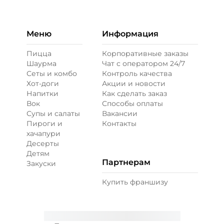
Бекон (20 г)
/
20
г
49 ₽
Меню
Информация
Пицца
Корпоративные заказы
Шаурма
Чат с оператором 24/7
Ветчина (20 г)
/
16
г
Сеты и комбо
Контроль качества
Хот-доги
Акции и новости
Напитки
Как сделать заказ
39 ₽
Вок
Способы оплаты
Супы и салаты
Вакансии
Пироги и
Контакты
Креветки королевские (20 г)
/
20
г
хачапури
Десерты
Детям
89 ₽
Партнерам
Закуски
Купить франшизу
Лук карамелизированный (10 г)
/
10
г
29 ₽