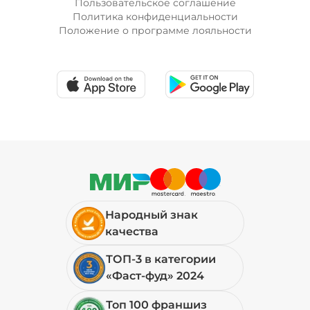
Пользовательское соглашение
Политика конфиденциальности
Положение о программе лояльности
Лук красный (20 г)
/
10
г
19 ₽
Мортаделла (20 г)
/
16
г
89 ₽
Народный знак
Огурцы маринованные (10 г)
/
10
г
качества
ТОП-3 в категории
19 ₽
«Фаст-фуд» 2024
Топ 100 франшиз