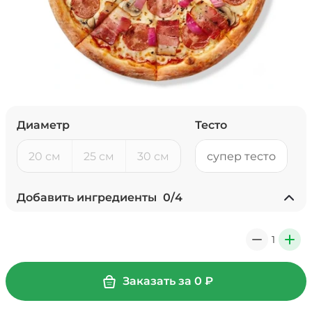
Диаметр
Тесто
20 см
25 см
30 см
супер тесто
Добавить ингредиенты
0
/
4
Ананасы консервированные
(20 г)
/
18
г
1
0
+
39 ₽
Заказать за
0
₽