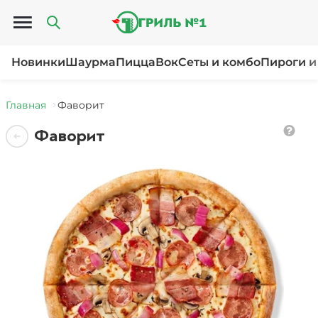
Открыть меню
Новинки
Шаурма
Пицца
Вок
Сеты и комбо
Пироги и
Главная
Фаворит
Фаворит