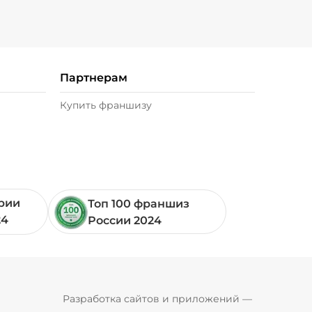
/
20
г
49 ₽
)
/
20
г
39 ₽
Партнерам
 г)
/
20
г
29 ₽
Купить франшизу
0 г)
/
20
г
49 ₽
 г)
/
10
г
49 ₽
ории
Топ 100 франшиз
24
России 2024
30
г
49 ₽
0 г)
/
20
г
29 ₽
Pyrobyte
Разработка сайтов и приложений
 — 