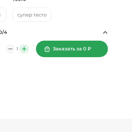
м
супер тесто
0
/
4
Ананасы консервированные (20 г)
/
20
г
39 ₽
Заказать за
0
₽
1
0
+
49 ₽
0
г
39 ₽
Креветки королевские (20 г)
/
20
г
89 ₽
Лук карамелизированный (10 г)
/
10
г
29 ₽