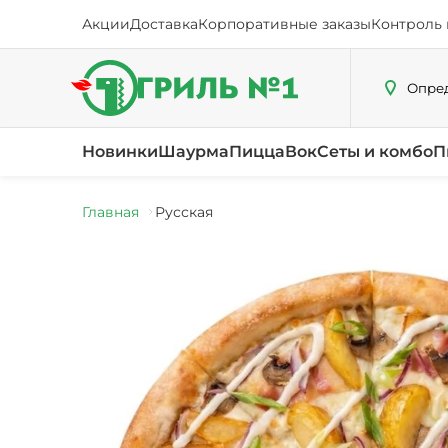
Акции
Доставка
Корпоративные заказы
Контроль 
Опред
Новинки
Шаурма
Пицца
Вок
Сеты и комбо
П
Главная
Русская