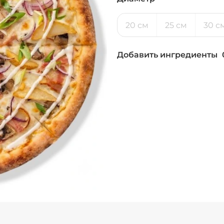
20 см
25 см
30 с
Добавить ингредиенты
Бекон (20 г)
/
30
г
Ветчина (20 г)
/
2