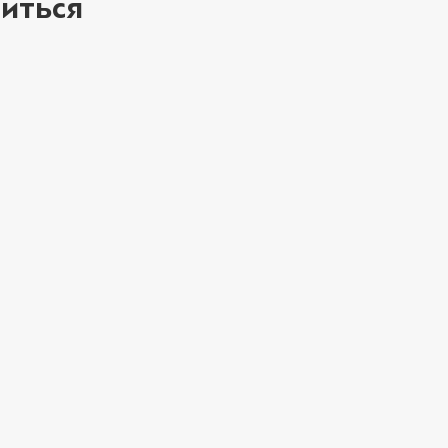
иться
Лук красный (20 
Мортаделла (20 г
Пепперони (20 г
ое
Перец халапеньо 
Соус барбекю (20