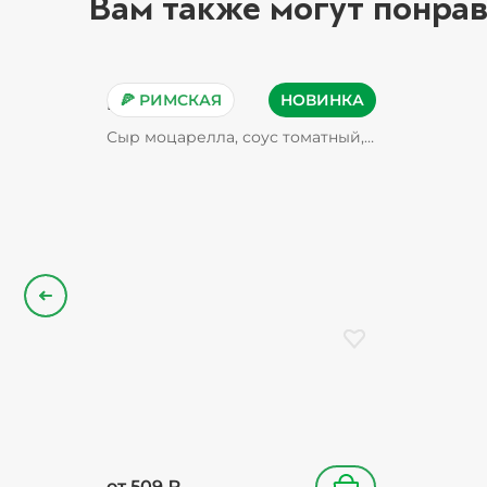
Вам также могут понрав
🍕 РИМСКАЯ
НОВИНКА
Пепперони
Сыр моцарелла, соус томатный,
пепперони, орегано
Назад
Добавить в избранн
от
509
₽