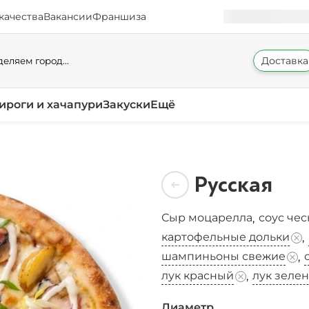
качества
Вакансии
Франшиза
Доставка
еляем город...
ироги и хачапури
Закуски
Ещё
Русская
Сыр моцарелла
соус че
,
картофельные дольки
,
шампиньоны свежие
,
лук красный
лук зеле
,
Диаметр