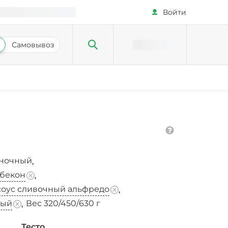
Войти
Самовывоз
сночный
,
бекон
,
соус сливочный альфредо
,
ный
Вес 320/450/630 г
,
Тесто