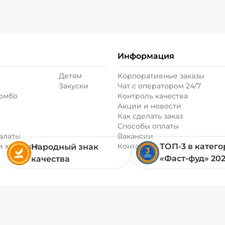
Соус гриль (20 г)
Соус чеддер (20 г
Информация
Соус шрирача (20
Детям
Корпоративные заказы
Закуски
Чат с оператором 24/7
комбо
Контроль качества
Акции и новости
Сыр моцарелла (2
Как сделать заказ
Способы оплаты
алаты
Вакансии
Сыр пармезан (10
и хачапури
Контакты
ТОП-3 в катег
Народный знак
«Фаст-фуд» 20
качества
Сыр фета (20 г)
/
Томаты свежие (2