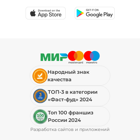
19 ₽
Мортаделла (20 г)
/
16
г
89 ₽
Народный знак
Огурцы маринованные (10 г)
/
10
г
качества
ТОП-3 в категории
19 ₽
«Фаст-фуд» 2024
Топ 100 франшиз
Пепперони (20 г)
/
16
г
России 2024
Разработка сайтов и приложений
Pyrobyte
49 ₽