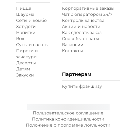
Пицца
Корпоративные заказы
Шаурма
Чат с оператором 24/7
Ветчина (20 г)
/
16
г
Сеты и комбо
Контроль качества
Хот-доги
Акции и новости
Напитки
Как сделать заказ
39 ₽
Вок
Способы оплаты
Супы и салаты
Вакансии
Пироги и
Контакты
Креветки королевские (20 г)
/
20
г
хачапури
Десерты
Детям
89 ₽
Партнерам
Закуски
Купить франшизу
Лук карамелизированный (10 г)
/
10
г
29 ₽
Пользовательское соглашение
Политика конфиденциальности
Положение о программе лояльности
Лук красный (20 г)
/
10
г