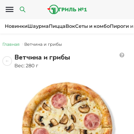
Открыть меню
Новинки
Шаурма
Пицца
Вок
Сеты и комбо
Пироги и
Главная
Ветчина и грибы
Ветчина и грибы
Вес: 280 г