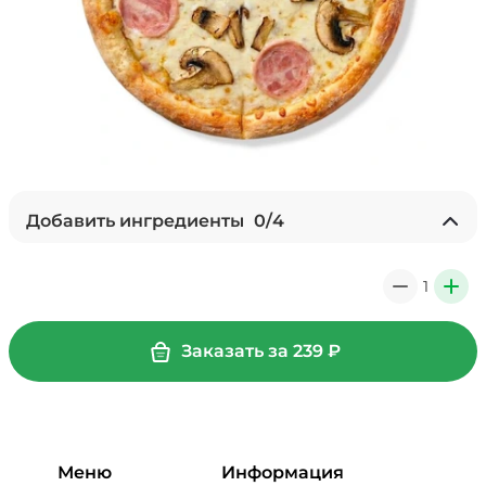
Добавить ингредиенты
0
/
4
Ананасы консервированные
(20 г)
/
18
г
1
0
+
39 ₽
Заказать за
239
₽
Бекон (20 г)
/
20
г
49 ₽
Меню
Информация