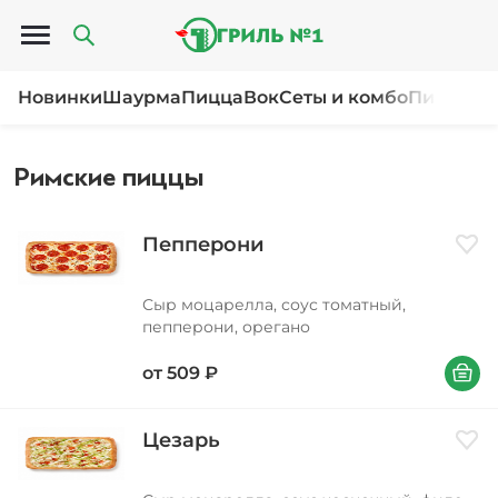
Открыть меню
Новинки
Шаурма
Пицца
Вок
Сеты и комбо
Пироги и
Римские пиццы
Пепперони
Доба
Сыр моцарелла, соус томатный,
пепперони, орегано
В корзи
от
509
₽
Цезарь
Доба