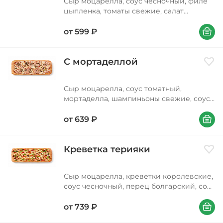
Сыр моцарелла, соус чесночный, филе
цыпленка, томаты свежие, салат
айсберг, соус сливочный альфредо
В корзи
от
599
₽
С мортаделлой
Доба
Сыр моцарелла, соус томатный,
мортаделла, шампиньоны свежие, соус
фирменный
В корзи
от
639
₽
Креветка терияки
Доба
Сыр моцарелла, креветки королевские,
соус чесночный, перец болгарский, соус
терияки, лук зеленый, кунжут
В корзи
от
739
₽