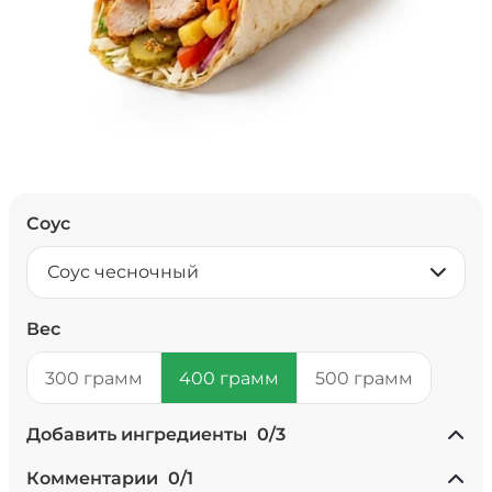
Соус
Соус чесночный
Вес
300 грамм
400 грамм
500 грамм
Добавить ингредиенты
0
/
3
+ Ананасы консервированные
Комментарии
0
/
1
(20 г)
/
20
г