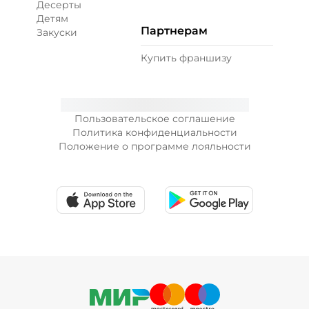
Десерты
Детям
Партнерам
Закуски
+ Лук красный (10 г)
/
10
г
Купить франшизу
19 ₽
Пользовательское соглашение
+ Морковь по-корейски (10 г)
/
10
г
Политика конфиденциальности
Положение о программе лояльности
19 ₽
+ Огурцы маринованные (10 г)
/
10
г
19 ₽
+ Огурцы свежие (10 г)
/
10
г