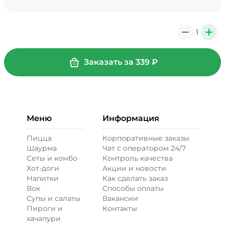
Мало соуса, 0 ₽
39 ₽
1
0
+
+ Картофель фри (20 г)
/
20
г
Заказать за
339
₽
29 ₽
Меню
Информация
+ Кетчуп (10 г)
/
10
г
Пицца
Корпоративные заказы
Шаурма
Чат с оператором 24/7
19 ₽
Сеты и комбо
Контроль качества
Хот-доги
Акции и новости
Напитки
Как сделать заказ
+ Лук карамелизированный (10
Вок
Способы оплаты
г)
/
10
г
Супы и салаты
Вакансии
Пироги и
Контакты
29 ₽
хачапури