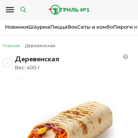
Открыть меню
Новинки
Шаурма
Пицца
Вок
Сеты и комбо
Пироги и
Главная
Деревенская
Деревенская
Вес: 400 г