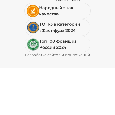
Народный знак
19 ₽
качества
ТОП-3 в категории
+ Перец халапеньо (15 г)
/
15
г
«Фаст-фуд» 2024
Топ 100 франшиз
29 ₽
России 2024
Разработка сайтов и приложений
Pyrobyte
+ Соус барбекю (20 г)
/
20
г
29 ₽
+ Соус гриль (20 г)
/
20
г
49 ₽