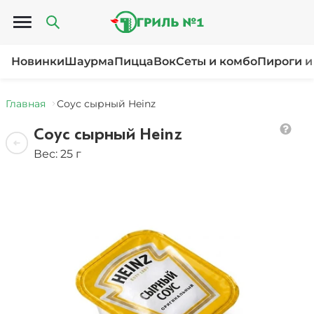
Открыть меню
Новинки
Шаурма
Пицца
Вок
Сеты и комбо
Пироги и
Главная
Соус сырный Heinz
Соус сырный Heinz
Вес: 25 г