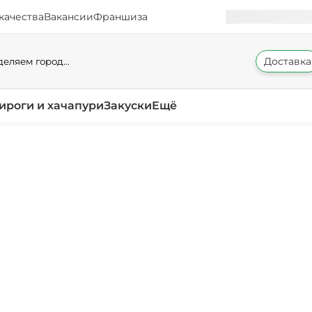
качества
Вакансии
Франшиза
Доставка
еляем город...
ироги и хачапури
Закуски
Ещё