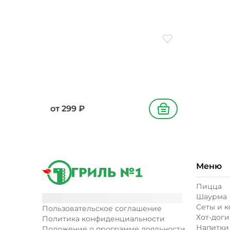
Добавить в избранн
от
299
₽
В корзину
Меню
Пицца
Шаурма
Сеты и 
Пользовательское соглашение
Хот-доги
Политика конфиденциальности
Напитки
Положение о программе лояльности