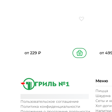
подсол
Добавить в избранн
от
229
₽
от
49
В корзину
Меню
Пицца
Шаурма
Сеты и 
Пользовательское соглашение
Хот-доги
Политика конфиденциальности
Напитки
Положение о программе лояльности