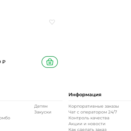
нечное, сахар, петрушка
ое
Добавить в избранное
9
₽
В корзину
Информация
Детям
Корпоративные заказы
Закуски
Чат с оператором 24/7
комбо
Контроль качества
Акции и новости
Как сделать заказ