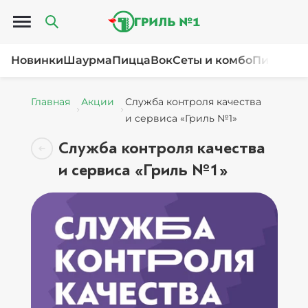
Открыть меню
Новинки
Шаурма
Пицца
Вок
Сеты и комбо
Пироги и
Главная
Акции
Служба контроля качества
и сервиса «Гриль №1»
Служба контроля качества
и сервиса «Гриль №1»