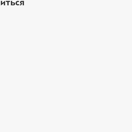
иться
ое