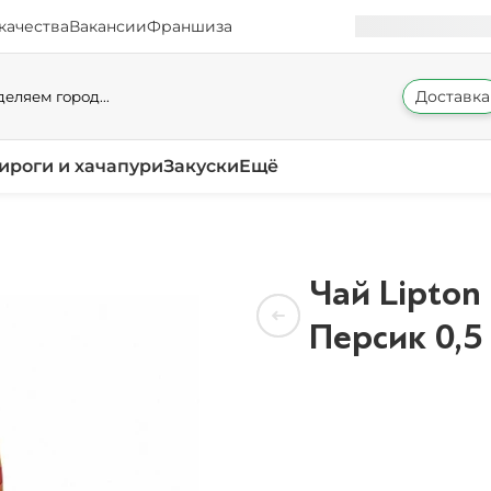
качества
Вакансии
Франшиза
Доставка
еляем город...
ироги и хачапури
Закуски
Ещё
Чай Lipton
Персик 0,5