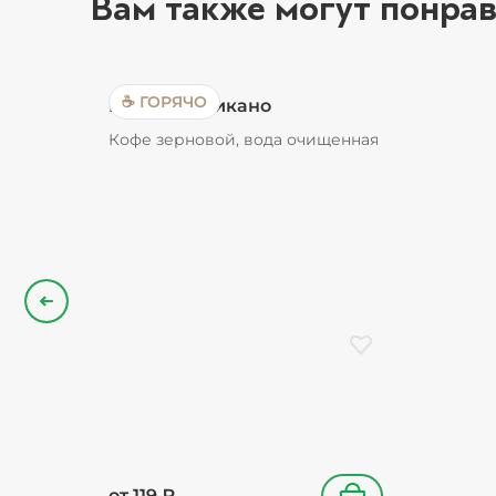
Вам также могут понрав
☕ ГОРЯЧО
Кофе Американо
Кофе зерновой, вода очищенная
Назад
Добавить в избранн
от
119
₽