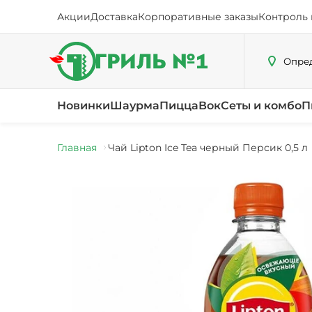
Акции
Доставка
Корпоративные заказы
Контроль 
Опред
Новинки
Шаурма
Пицца
Вок
Сеты и комбо
П
Главная
Чай Lipton Ice Tea черный Персик 0,5 л