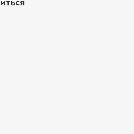
иться
ое