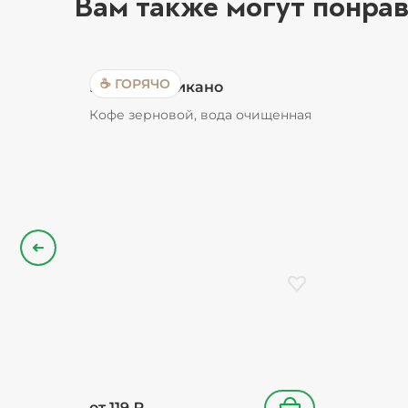
Вам также могут понрав
☕ ГОРЯЧО
Кофе Американо
Кофе зерновой, вода очищенная
Назад
Добавить в избранн
от
119
₽