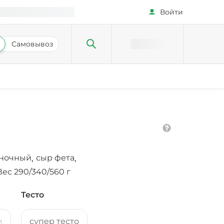
Войти
Самовывоз
сночный
сыр фета
,
,
Вес 290/340/560 г
Тесто
м
супер тесто