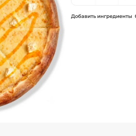
Добавить ингредиенты
Бекон (20 г)
/
20
г
Ветчина (20 г)
/
1
Лук красный (20 