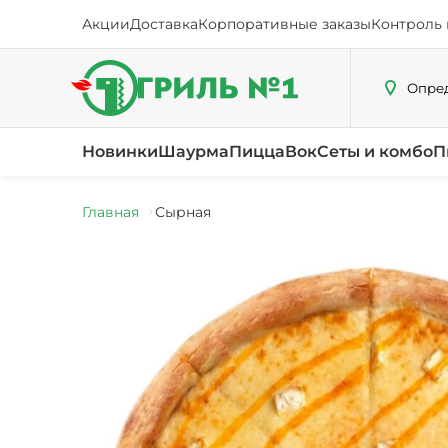
Акции
Доставка
Корпоративные заказы
Контроль 
Опред
Новинки
Шаурма
Пицца
Вок
Сеты и комбо
П
Главная
Сырная