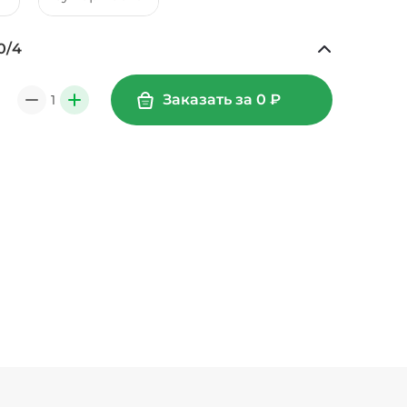
0
/
4
Ананасы консервированные (20 г)
/
18
г
39 ₽
Заказать за
0
₽
1
0
+
49 ₽
6
г
39 ₽
Креветки королевские (20 г)
/
20
г
89 ₽
Лук карамелизированный (10 г)
/
10
г
29 ₽
г)
/
10
г
19 ₽