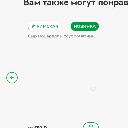
Вам также могут понрав
🍕 РИМСКАЯ
НОВИНКА
Пепперони
Сыр моцарелла, соус томатный,
пепперони, орегано
Назад
Добавить в избранн
от
559
₽