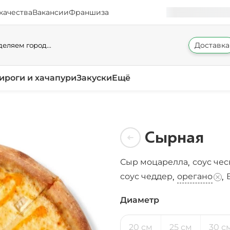
качества
Вакансии
Франшиза
Доставка
еляем город...
ироги и хачапури
Закуски
Ещё
Сырная
Сыр моцарелла
соус че
,
соус чеддер
орегано
,
,
Диаметр
20 см
25 см
30 с