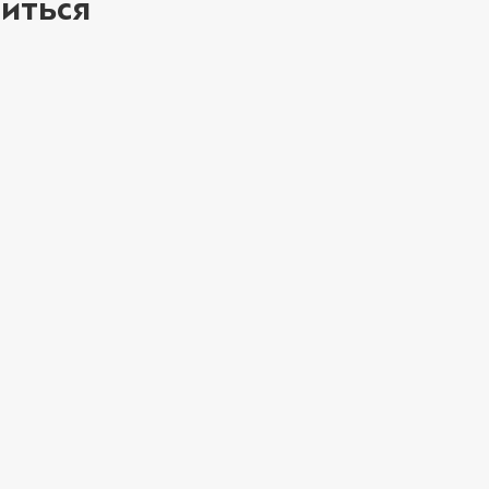
иться
Мортаделла (20 г
Пепперони (20 г
Перец халапеньо 
ое
Соус барбекю (20
Соус гриль (20 г)