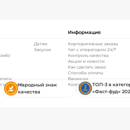
Соус чеддер (20 г
Соус шрирача (20
Информация
Детям
Корпоративные заказы
Сыр моцарелла (2
Закуски
Чат с оператором 24/7
комбо
Контроль качества
Акции и новости
Сыр пармезан (10
Как сделать заказ
Способы оплаты
алаты
Вакансии
Сыр фета (20 г)
/
и хачапури
Контакты
ТОП-3 в катег
Народный знак
«Фаст-фуд» 20
качества
Томаты свежие (2