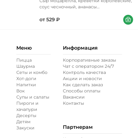
Сыр моцарелла, креветки королевские,
соус чесночный, ананасы
консервированные, перец болгарский,
В корзи
соус кисло-сладкий, лук красный, лук
от
529
₽
зеленый, орегано Вес 340/450/650 г
Меню
Информация
Пицца
Корпоративные заказы
Шаурма
Чат с оператором 24/7
Сеты и комбо
Контроль качества
Хот-доги
Акции и новости
Напитки
Как сделать заказ
Вок
Способы оплаты
Супы и салаты
Вакансии
Пироги и
Контакты
хачапури
Десерты
Детям
Партнерам
Закуски