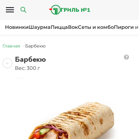
Открыть меню
Новинки
Шаурма
Пицца
Вок
Сеты и комбо
Пироги и
Главная
Барбекю
Барбекю
Вес: 300 г