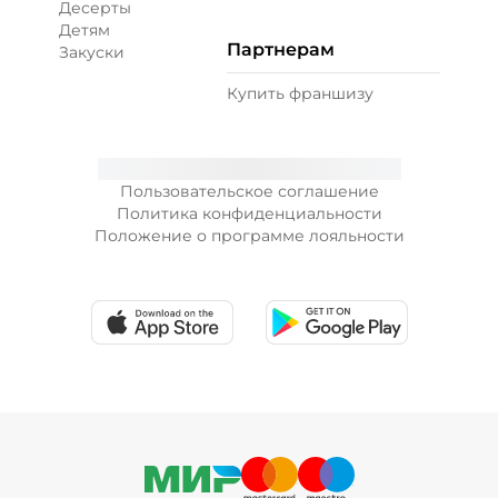
Десерты
Детям
Партнерам
Закуски
+ Лук красный (10 г)
/
10
г
Купить франшизу
19 ₽
Пользовательское соглашение
+ Морковь по-корейски (10 г)
/
10
г
Политика конфиденциальности
Положение о программе лояльности
19 ₽
+ Огурцы маринованные (10 г)
/
10
г
19 ₽
+ Огурцы свежие (10 г)
/
10
г