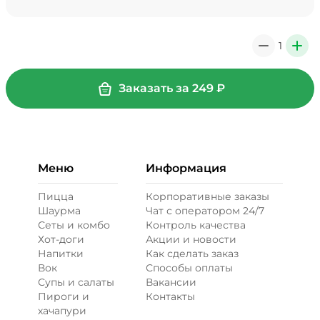
Мало соуса, 0 ₽
39 ₽
1
0
+
+ Картофель фри (20 г)
/
30
г
Заказать за
249
₽
29 ₽
Меню
Информация
+ Кетчуп (10 г)
/
10
г
Пицца
Корпоративные заказы
Шаурма
Чат с оператором 24/7
19 ₽
Сеты и комбо
Контроль качества
Хот-доги
Акции и новости
Напитки
Как сделать заказ
+ Лук карамелизированный (10
Вок
Способы оплаты
г)
/
20
г
Супы и салаты
Вакансии
Пироги и
Контакты
29 ₽
хачапури