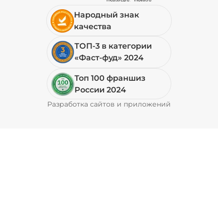
Народный знак
19 ₽
качества
ТОП-3 в категории
+ Перец халапеньо (15 г)
/
15
г
«Фаст-фуд» 2024
Топ 100 франшиз
29 ₽
России 2024
Разработка сайтов и приложений
Pyrobyte
+ Соус барбекю (20 г)
/
20
г
29 ₽
+ Соус гриль (20 г)
/
20
г
49 ₽