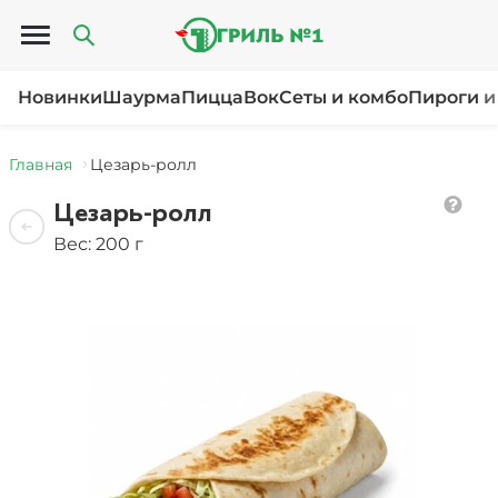
Открыть меню
Новинки
Шаурма
Пицца
Вок
Сеты и комбо
Пироги и
Главная
Цезарь-ролл
Цезарь-ролл
Вес: 200 г