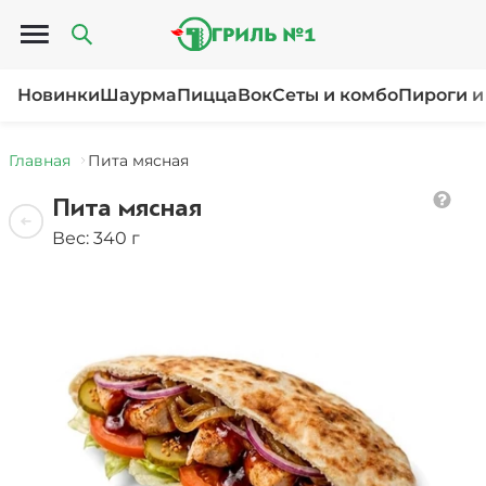
Открыть меню
Новинки
Шаурма
Пицца
Вок
Сеты и комбо
Пироги и
Главная
Пита мясная
Пита мясная
Вес: 340 г