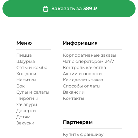
Огурцы маринованные (10 г)
/
10
г
Заказать за
389
₽
19 ₽
Перец болгарский запеченный
Меню
Информация
(20 г)
/
20
г
Пицца
Корпоративные заказы
Шаурма
Чат с оператором 24/7
39 ₽
Сеты и комбо
Контроль качества
Хот-доги
Акции и новости
Напитки
Как сделать заказ
Перец халапеньо (15 г)
/
15
г
Вок
Способы оплаты
Супы и салаты
Вакансии
Пироги и
Контакты
29 ₽
хачапури
Десерты
Детям
Партнерам
Закуски
Соус барбекю (20 г)
/
20
г
Купить франшизу