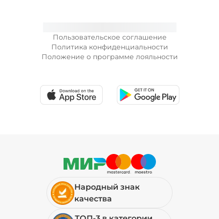
29 ₽
Пользовательское соглашение
Соус гриль (20 г)
/
20
г
Политика конфиденциальности
Положение о программе лояльности
49 ₽
Соус шрирача (20 г)
/
20
г
29 ₽
Сыр моцарелла (20 г)
/
20
г
Народный знак
49 ₽
качества
ТОП-3 в категории