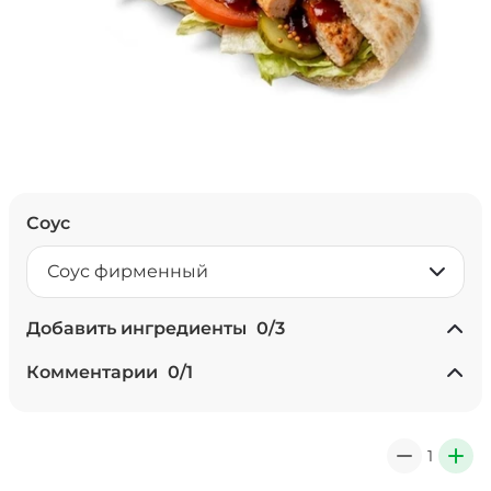
Соус
Соус фирменный
Добавить ингредиенты
0
/
3
Комментарии
Лук карамелизированный (10 г)
0
/
1
/
10
г
Мало соуса, 0 ₽
29 ₽
1
0
+