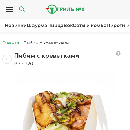
Открыть меню
Новинки
Шаурма
Пицца
Вок
Сеты и комбо
Пироги и
Главная
Пибим с креветками
Пибим с креветками
Вес: 320 г