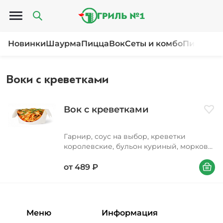
Открыть меню
Новинки
Шаурма
Пицца
Вок
Сеты и комбо
Пироги и
Воки с креветками
Вок с креветками
Доба
Гарнир, соус на выбор, креветки
королевские, бульон куриный, морковь,
лук репчатый, фасоль стручковая, перец
В корзи
болгарский, шампиньоны свежие, соус
от
489
₽
соевый, масло подсолнечное, лук
зеленый, петрушка, кунжут
Меню
Информация