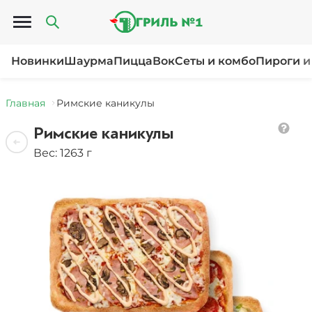
Открыть меню
Новинки
Шаурма
Пицца
Вок
Сеты и комбо
Пироги и
Главная
Римские каникулы
Римские каникулы
Вес: 1263 г