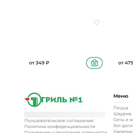
340/45
Добавить в избранн
от
349
₽
от
47
В корзину
Меню
Пицца
Шаурма
Сеты и 
Пользовательское соглашение
Хот-доги
Политика конфиденциальности
Напитки
Положение о программе лояльности