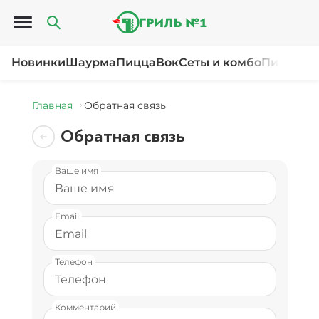
Открыть меню
Новинки
Шаурма
Пицца
Вок
Сеты и комбо
Пироги и
Главная
Обратная связь
Обратная связь
Ваше имя
Email
Телефон
Комментарий