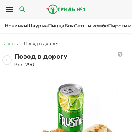
Открыть меню
Новинки
Шаурма
Пицца
Вок
Сеты и комбо
Пироги и
Главная
Повод в дорогу
Повод в дорогу
Вес: 290 г