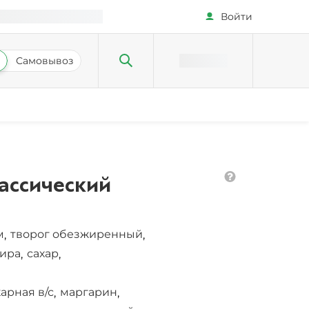
Войти
Самовывоз
ассический
м
творог обезжиренный
,
,
жира
сахар
,
,
арная в/с
маргарин
,
,