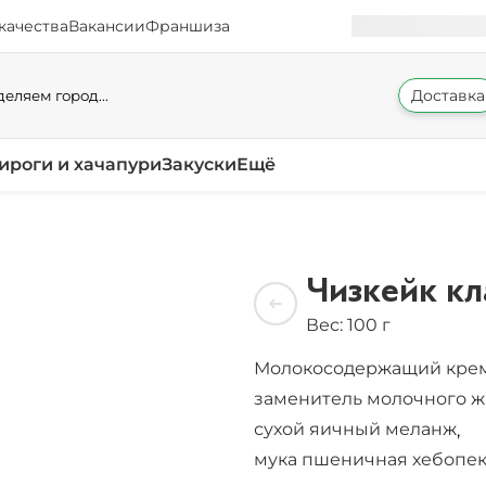
качества
Вакансии
Франшиза
Доставка
еляем город...
ироги и хачапури
Закуски
Ещё
Чизкейк кл
Вес: 100 г
Молокосодержащий кре
заменитель молочного 
сухой яичный меланж
,
мука пшеничная хебопек