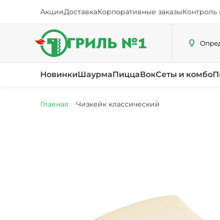
Акции
Доставка
Корпоративные заказы
Контроль 
Опред
Новинки
Шаурма
Пицца
Вок
Сеты и комбо
П
Главная
Чизкейк классический