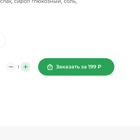
слах
сироп глюкозный
соль
,
,
,
Заказать за
199
₽
1
0
+