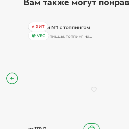
Вам также могут понрав
⭐ ХИТ
Пончики №1 с топпингом
🍃 VEG
Тесто для пиццы, топпинг на
выбор (карамельный,
шоколадный, клубничный)
Назад
Добавить в избранн
от
139
₽