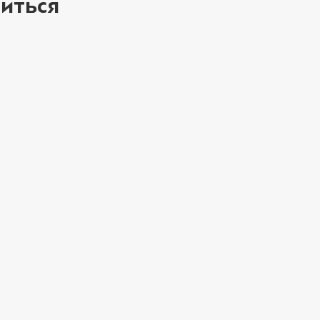
иться
ое