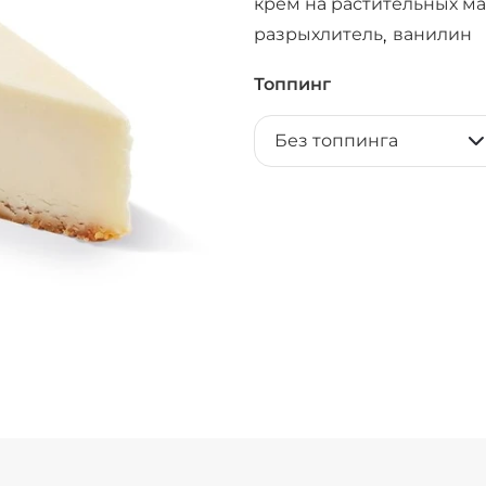
крем на растительных ма
разрыхлитель
ванилин
,
Топпинг
Без топпинга