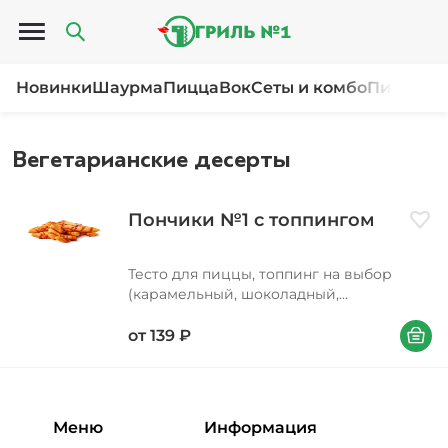
Открыть меню
Новинки
Шаурма
Пицца
Вок
Сеты и комбо
Пироги и
Вегетарианские десерты
Пончики №1 с топпингом
Доба
Тесто для пиццы, топпинг на выбор
(карамельный, шоколадный,
клубничный)
В корзи
от
139
₽
Меню
Информация