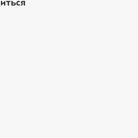
иться
ое