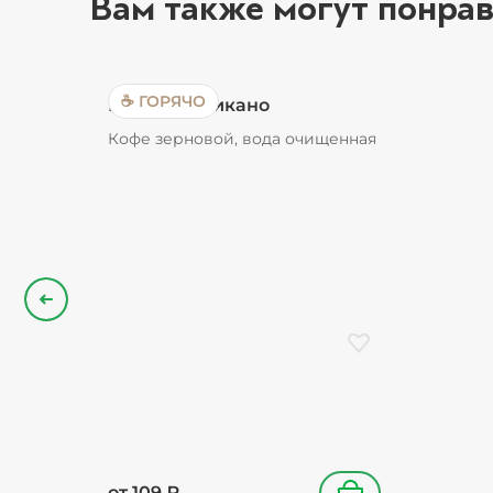
Вам также могут понрав
☕ ГОРЯЧО
Кофе Американо
Кофе зерновой, вода очищенная
Назад
Добавить в избранн
от
109
₽