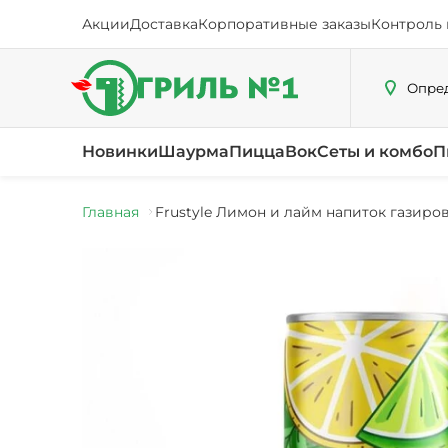
Акции
Доставка
Корпоративные заказы
Контроль 
Опред
Новинки
Шаурма
Пицца
Вок
Сеты и комбо
П
Главная
Frustyle Лимон и лайм напиток газиров