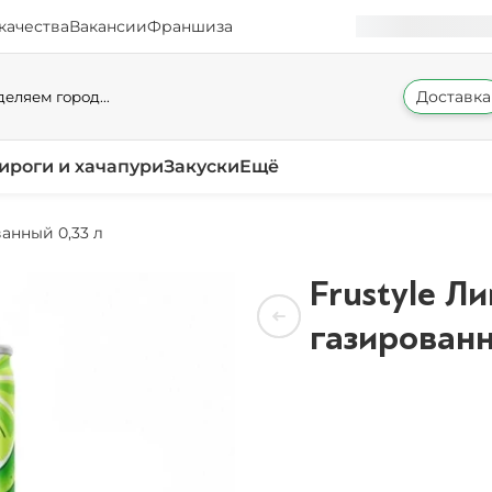
качества
Вакансии
Франшиза
Доставка
еляем город...
ироги и хачапури
Закуски
Ещё
анный 0,33 л
Frustyle Л
газированн