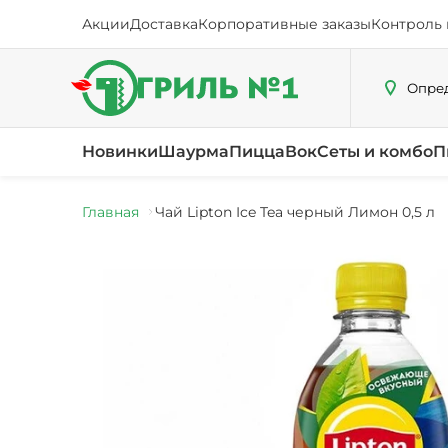
Акции
Доставка
Корпоративные заказы
Контроль 
Опред
Новинки
Шаурма
Пицца
Вок
Сеты и комбо
П
Главная
Чай Lipton Ice Tea черный Лимон 0,5 л