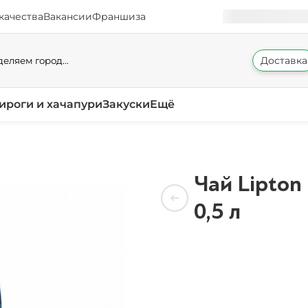
качества
Вакансии
Франшиза
Доставка
еляем город...
ироги и хачапури
Закуски
Ещё
Чай Lipton
0,5 л