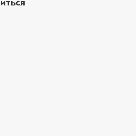
иться
ое