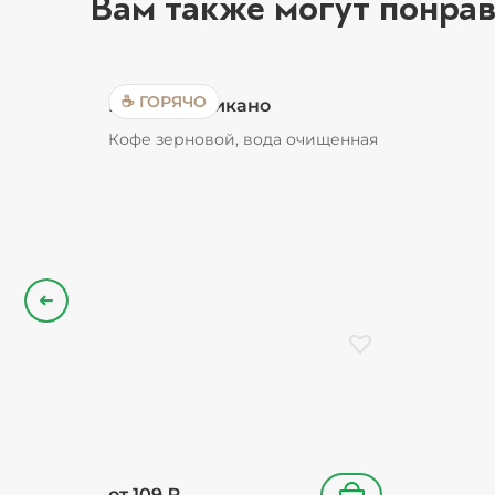
Вам также могут понрав
☕ ГОРЯЧО
Кофе Американо
Кофе зерновой, вода очищенная
Назад
Добавить в избранн
от
109
₽