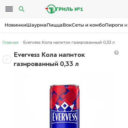
Открыть меню
Новинки
Шаурма
Пицца
Вок
Сеты и комбо
Пироги и
Главная
Evervess Кола напиток газированный 0,33 л
Evervess Кола напиток
газированный 0,33 л