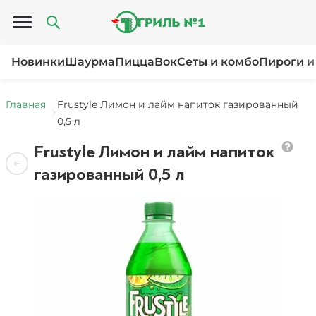
Открыть меню
Новинки
Шаурма
Пицца
Вок
Сеты и комбо
Пироги и
Главная
Frustyle Лимон и лайм напиток газированный
0,5 л
Frustyle Лимон и лайм напиток
газированный 0,5 л