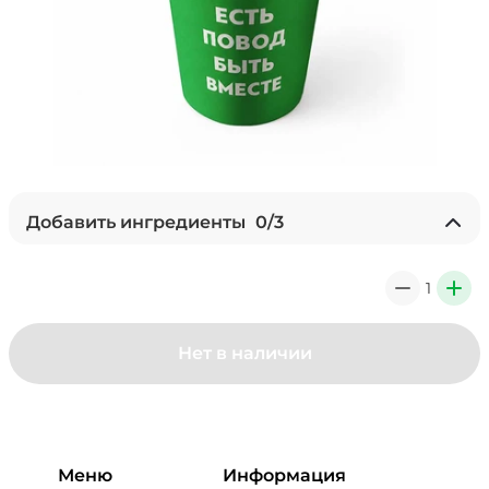
Добавить ингредиенты
0
/
3
Без сахара
/
0
г
1
0
+
0 ₽
Нет в наличии
Сахар (5 г)
/
5
г
0 ₽
Меню
Информация