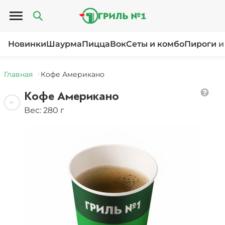
Открыть меню
Новинки
Шаурма
Пицца
Вок
Сеты и комбо
Пироги и
Главная
Кофе Американо
Кофе Американо
Вес: 280 г