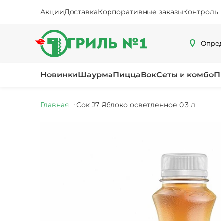
Акции
Доставка
Корпоративные заказы
Контроль 
Опред
Новинки
Шаурма
Пицца
Вок
Сеты и комбо
П
Главная
Сок J7 Яблоко осветленное 0,3 л