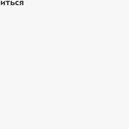
иться
ое