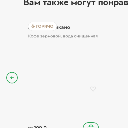
Вам также могут понрав
☕ ГОРЯЧО
Кофе Американо
Кофе зерновой, вода очищенная
Назад
Добавить в избранн
от
109
₽