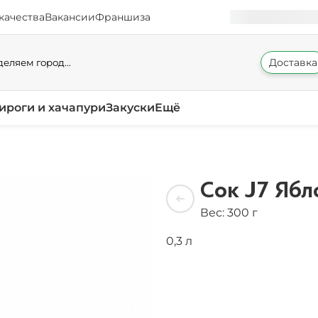
качества
Вакансии
Франшиза
Доставка
еляем город...
ироги и хачапури
Закуски
Ещё
Сок J7 Ябл
Вес: 300 г
0,3 л