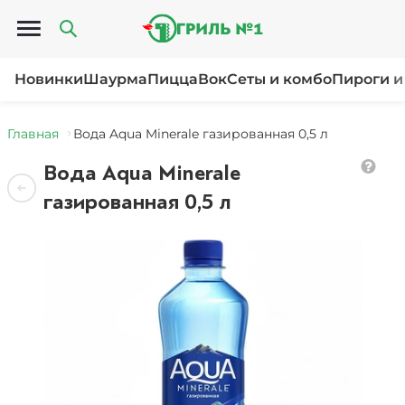
Открыть меню
Новинки
Шаурма
Пицца
Вок
Сеты и комбо
Пироги и
Главная
Вода Aqua Minerale газированная 0,5 л
Вода Aqua Minerale
газированная 0,5 л