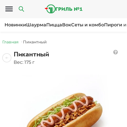
Открыть меню
Новинки
Шаурма
Пицца
Вок
Сеты и комбо
Пироги и
Главная
Пикантный
Пикантный
Вес: 175 г