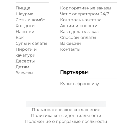
Пицца
Корпоративные заказы
Шаурма
Чат с оператором 24/7
Кетчуп (10 г)
/
10
г
Сеты и комбо
Контроль качества
Хот-доги
Акции и новости
Напитки
Как сделать заказ
29 ₽
Вок
Способы оплаты
Супы и салаты
Вакансии
Пироги и
Контакты
Лук карамелизированный (10 г)
/
10
г
хачапури
Десерты
Детям
39 ₽
Партнерам
Закуски
Купить франшизу
Огурцы маринованные (10 г)
/
10
г
29 ₽
Пользовательское соглашение
Политика конфиденциальности
Положение о программе лояльности
Перец болгарский запеченный
(20 г)
/
20
г