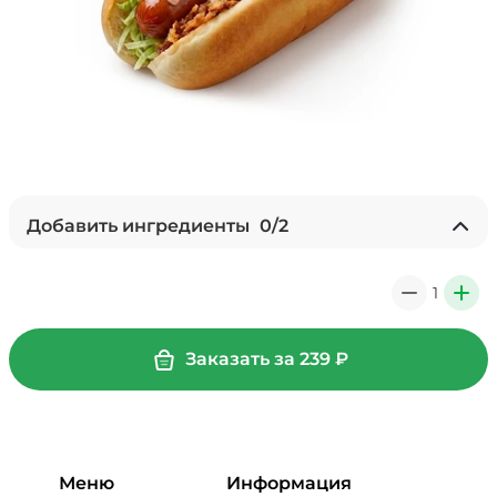
Добавить ингредиенты
0
/
2
+ Лук красный (10 г)
/
10
г
1
0
+
19 ₽
Заказать за
239
₽
Горчица зернистая (10 г)
/
10
г
19 ₽
Меню
Информация