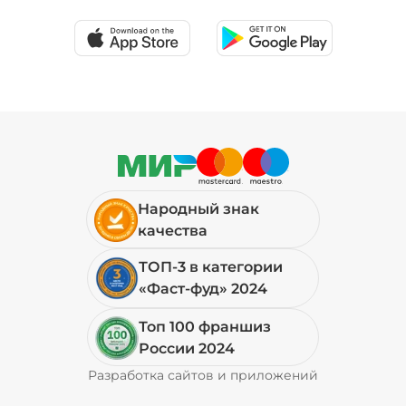
39 ₽
Перец халапеньо (15 г)
/
15
г
29 ₽
Народный знак
Соус гриль (20 г)
/
20
г
качества
ТОП-3 в категории
49 ₽
«Фаст-фуд» 2024
Топ 100 франшиз
Соус фирменный (20 г)
/
20
г
России 2024
Разработка сайтов и приложений
Pyrobyte
29 ₽