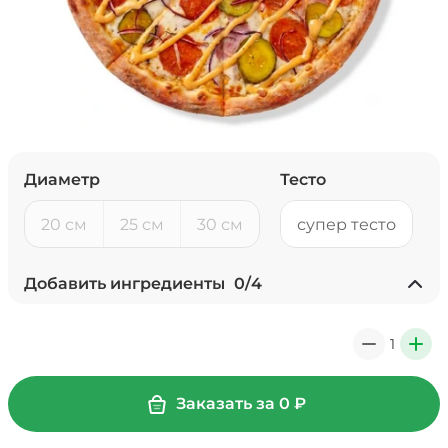
Диаметр
Тесто
20 см
25 см
30 см
супер тесто
Добавить ингредиенты
0
/
4
Ананасы консервированные
(20 г)
/
18
г
1
0
+
39 ₽
Заказать за
0
₽