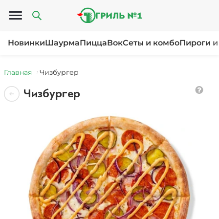
Открыть меню
Новинки
Шаурма
Пицца
Вок
Сеты и комбо
Пироги и
Главная
Чизбургер
Чизбургер