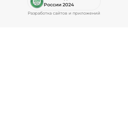
Пепперони (20 г)
/
16
г
России 2024
Разработка сайтов и приложений
Pyrobyte
49 ₽
Перец болгарский запеченный
(20 г)
/
18
г
39 ₽
Перец халапеньо (15 г)
/
15
г
29 ₽
Соус барбекю (20 г)
/
20
г
29 ₽