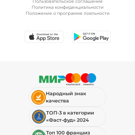
Пользовательское соглашение
Политика конфиденциальности
Положение о программе лояльности
Лук красный (20 г)
/
10
г
19 ₽
Мортаделла (20 г)
/
16
г
89 ₽
Народный знак
Огурцы маринованные (10 г)
/
10
г
качества
ТОП-3 в категории
19 ₽
«Фаст-фуд» 2024
Топ 100 франшиз