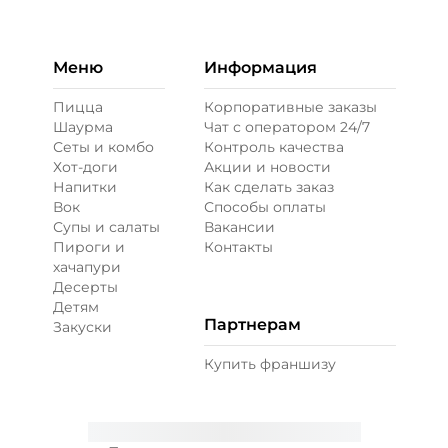
Бекон (20 г)
/
20
г
49 ₽
Меню
Информация
Пицца
Корпоративные заказы
Шаурма
Чат с оператором 24/7
Ветчина (20 г)
/
16
г
Сеты и комбо
Контроль качества
Хот-доги
Акции и новости
Напитки
Как сделать заказ
39 ₽
Вок
Способы оплаты
Супы и салаты
Вакансии
Пироги и
Контакты
Креветки королевские (20 г)
/
20
г
хачапури
Десерты
Детям
89 ₽
Партнерам
Закуски
Купить франшизу
Лук карамелизированный (10 г)
/
10
г
29 ₽