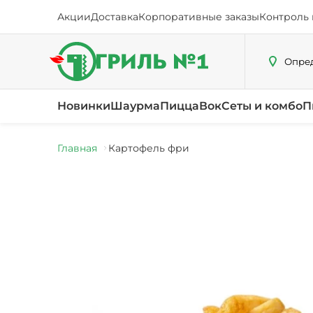
Акции
Доставка
Корпоративные заказы
Контроль 
Опред
Новинки
Шаурма
Пицца
Вок
Сеты и комбо
П
Главная
Картофель фри