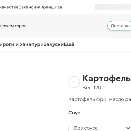
качества
Вакансии
Франшиза
Доставка
еляем город...
ироги и хачапури
Закуски
Ещё
Картофель
Вес: 120 г
Картофель фри
масло р
,
Соус
Без соуса