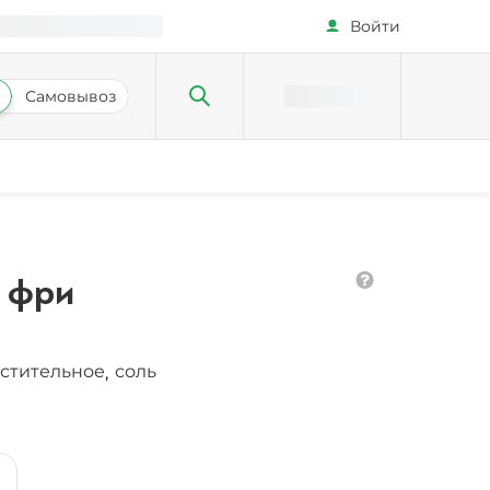
Войти
Самовывоз
 фри
астительное
соль
,