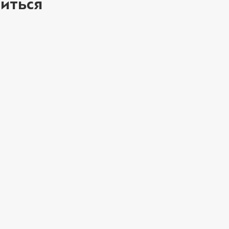
иться
ое