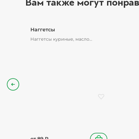
Вам также могут понрав
Наггетсы
Наггетсы куриные, масло
растительное
Назад
Добавить в избранн
от
89
₽