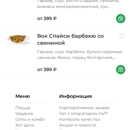
Гарнир, соус кисло-сладкий, свинина,
ананасы консервированные, лук
репчатый, бульон куриный, перец
В корзи
болгарский, соус соевый, масло
от
389
₽
подсолнечное, лук зеленый, петрушка,
кунжут
Вок Спайси барбекю со
Доба
свининой
Гарнир, соус барбекю, бульон куриный,
свинина, бекон, перец болгарский,
морковь, лук репчатый, фасоль
В корзи
стручковая, перец халапеньо, соус
от
389
₽
соевый, масло подсолнечное, лук
зеленый, петрушка, кунжут
Меню
Информация
Пицца
Корпоративные заказы
Шаурма
Чат с оператором 24/7
Сеты и комбо
Контроль качества
Хот-доги
Акции и новости