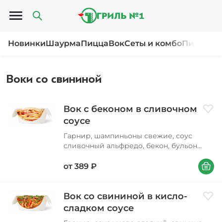
Открыть меню
Новинки
Шаурма
Пицца
Вок
Сеты и комбо
Пироги и
Воки со свининой
Вок с беконом в сливочном
Доба
соусе
Гарнир, шампиньоны свежие, соус
сливочный альфредо, бекон, бульон
куриный, соус соевый, сыр моцарелла,
В корзи
лук карамелизированный, масло
от
389
₽
подсолнечное
Вок со свининой в кисло-
Доба
сладком соусе