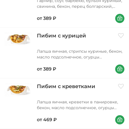
Гарнир, соус барбекю, бульон куриный,
свинина, бекон, перец болгарский,
морковь, лук репчатый, фасоль
В корзи
стручковая, перец халапеньо, соус
от
389
₽
соевый, масло подсолнечное, лук
зеленый, петрушка, кунжут
Пибим с курицей
Доба
Лапша яичная, стрипсы куриные, бекон,
масло подсолнечное, огурцы
маринованные (содержат зерна
В корзи
горчицы), соус терияки, салат айсберг,
от
389
₽
соус кисло-сладкий, соус соевый, соус
кимчи, лук красный, лук зеленый,
кунжут
Пибим с креветками
Доба
Лапша яичная, креветки в панировке,
бекон, масло подсолнечное, огурцы
маринованные (содержат зерна
В корзи
горчицы), соус терияки, салат айсберг,
от
469
₽
соус кисло-сладкий, соус соевый, соус