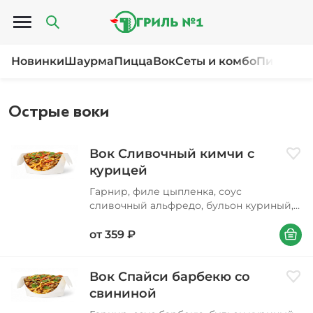
Открыть меню
Новинки
Шаурма
Пицца
Вок
Сеты и комбо
Пироги и
Острые воки
Вок Сливочный кимчи с
Доба
курицей
Гарнир, филе цыпленка, соус
сливочный альфредо, бульон куриный,
перец болгарский, фасоль стручковая,
В корзи
морковь, лук репчатый, шампиньоны
от
359
₽
свежие, соус соевый, соус кисло-
сладкий, масло подсолнечное, соус
кимчи, лук зеленый, петрушка, кунжут
Вок Спайси барбекю со
Доба
свининой