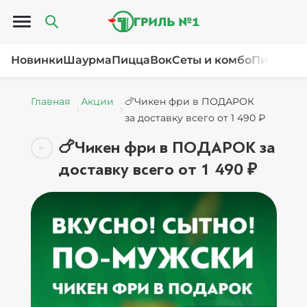
Открыть меню
Новинки
Шаурма
Пицца
Вок
Сеты и комбо
Пироги и
Главная
Акции
🍗Чикен фри в ПОДАРОК
за доставку всего от 1 490 ₽
🍗Чикен фри в ПОДАРОК за
доставку всего от 1 490 ₽