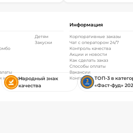
Информация
Детям
Корпоративные заказы
Закуски
Чат с оператором 24/7
комбо
Контроль качества
Акции и новости
Как сделать заказ
Способы оплаты
алаты
Вакансии
и хачапури
Контакты
ТОП-3 в катег
Народный знак
«Фаст-фуд» 20
качества