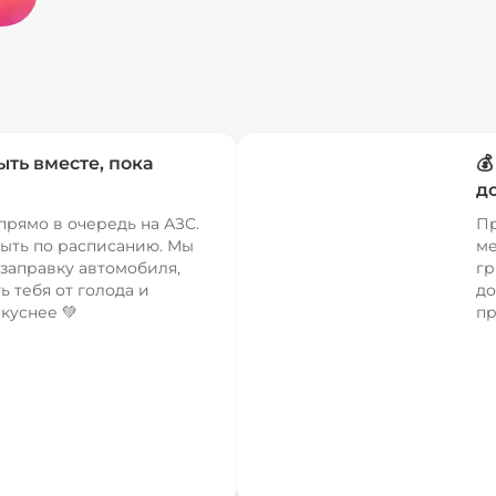
ыть вместе, пока

д
прямо в очередь на АЗС.
Пр
ыть по расписанию. Мы
ме
заправку автомобиля,
гр
ь тебя от голода и
до
куснее 💚
пр