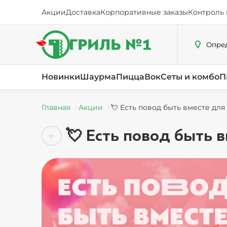
Акции
Доставка
Корпоративные заказы
Контроль 
Опред
Новинки
Шаурма
Пицца
Вок
Сеты и комбо
П
Главная
Акции
💘 Есть повод быть вместе дл
💘 Есть повод быть 