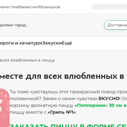
качества
Вакансии
Франшиза
Доставка
еляем город...
ироги и хачапури
Закуски
Ещё
я всех влюбленных в пиццу
вместе для всех влюбленных в
Ты тоже чувствуешь этот прекрасный повод про
половинкой? Заяви о своих чувствах
ВКУСНО
! 
корзину ароматную пиццу
«Пепперони» 30 см 
пиццу вместе с
«Гриль №1»
.
ЗАКАЗАТЬ ПИЦЦУ В ФОРМЕ С