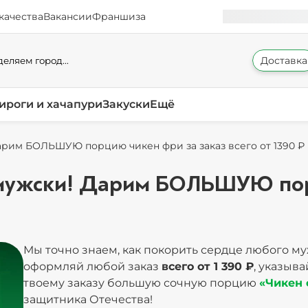
качества
Вакансии
Франшиза
Доставка
еляем город...
ироги и хачапури
Закуски
Ещё
Дарим БОЛЬШУЮ порцию чикен фри за заказ всего от 1390 ₽
о-мужски! Дарим БОЛЬШУЮ пор
Мы точно знаем, как покорить сердце любого м
оформляй любой заказ
всего от 1 390 ₽
, указыв
твоему заказу большую сочную порцию
«Чикен
защитника Отечества!