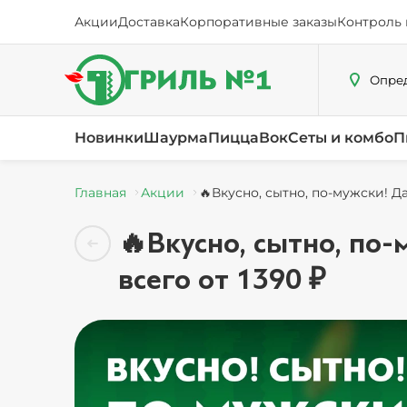
Акции
Доставка
Корпоративные заказы
Контроль 
Опред
Новинки
Шаурма
Пицца
Вок
Сеты и комбо
П
Главная
Акции
🔥Вкусно, сытно, по-мужски! 
🔥Вкусно, сытно, п
всего от 1390 ₽