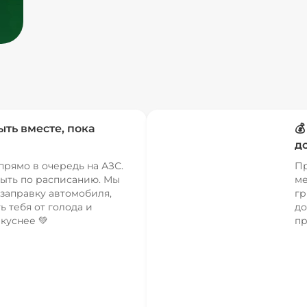
ыть вместе, пока

д
прямо в очередь на АЗС.
Пр
ыть по расписанию. Мы
ме
заправку автомобиля,
гр
ь тебя от голода и
до
куснее 💚
пр