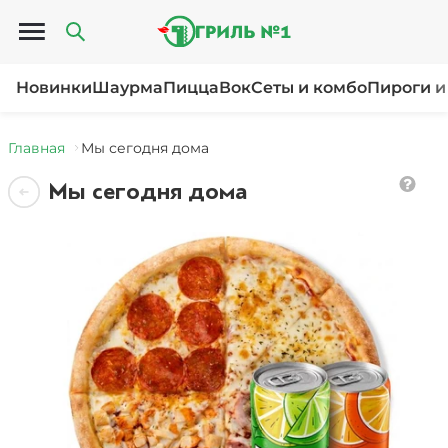
Открыть меню
Новинки
Шаурма
Пицца
Вок
Сеты и комбо
Пироги и
Главная
Мы сегодня дома
Мы сегодня дома