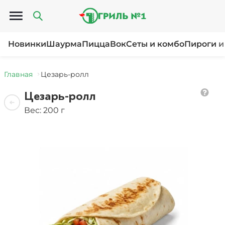
Открыть меню
Новинки
Шаурма
Пицца
Вок
Сеты и комбо
Пироги и
Главная
Цезарь-ролл
Цезарь-ролл
Вес: 200 г