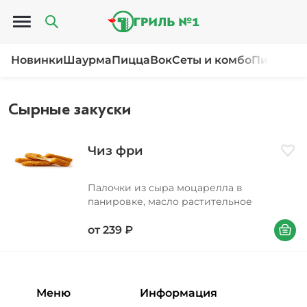
Открыть меню
Новинки
Шаурма
Пицца
Вок
Сеты и комбо
Пироги и
Сырные закуски
Чиз фри
Доба
Палочки из сыра моцарелла в
панировке, масло растительное
В корзи
от
239
₽
Меню
Информация