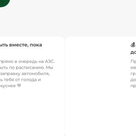
ыть вместе, пока

д
прямо в очередь на АЗС.
Пр
ыть по расписанию. Мы
ме
заправку автомобиля,
гр
ь тебя от голода и
до
куснее 💚
пр