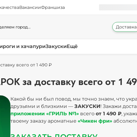
качества
Вакансии
Франшиза
Доставка
еляем город...
ироги и хачапури
Закуски
Ещё
тавку всего от 1 490 ₽
ОК за доставку всего от 1 49
Какой бы ни был повод, мы точно знаем, что укр
друзьями и близкими —
ЗАКУСКИ
! Закажи дост
приложении «ГРИЛЬ №1»
всего
от 1 490 ₽
, ука
твоему заказу ароматные
«Чикен фри»
абсолют
ЗАКАЗАТЬ ДОСТАВКУ