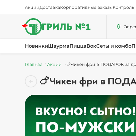
Акции
Доставка
Корпоративные заказы
Контроль 
Опред
Новинки
Шаурма
Пицца
Вок
Сеты и комбо
П
Главная
Акции
🍗Чикен фри в ПОДАРОК за дос
🍗Чикен фри в ПОДАР