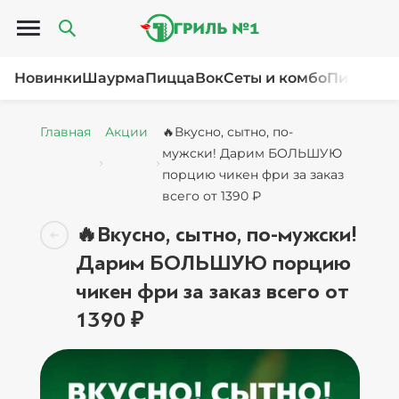
Открыть меню
Новинки
Шаурма
Пицца
Вок
Сеты и комбо
Пироги и
Главная
Акции
🔥Вкусно, сытно, по-
мужски! Дарим БОЛЬШУЮ
порцию чикен фри за заказ
всего от 1390 ₽
🔥Вкусно, сытно, по-мужски!
Дарим БОЛЬШУЮ порцию
чикен фри за заказ всего от
1390 ₽